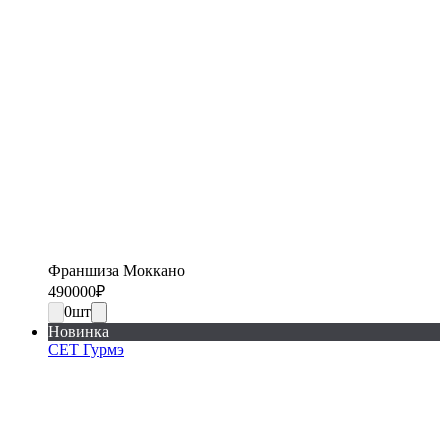
Франшиза Моккано
490000
₽
0
шт
Новинка
СЕТ Гурмэ