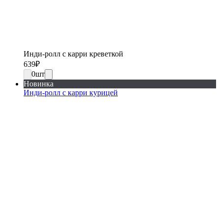
Инди-ролл с карри креветкой
639
₽
0
шт
Новинка
Инди-ролл с карри курицей