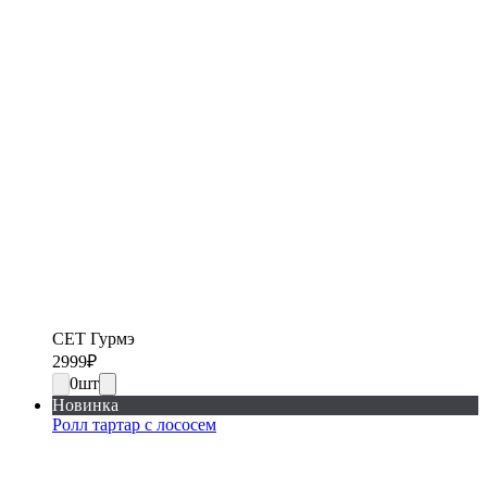
СЕТ Гурмэ
2999
₽
0
шт
Новинка
Ролл тартар с лососем