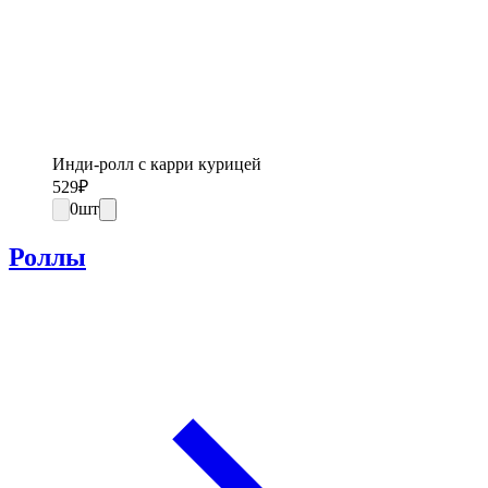
Инди-ролл с карри курицей
529
₽
0
шт
Роллы