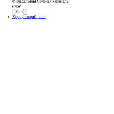
Филадельфия Соленая карамель
679
₽
0
шт
Хрррустящий ролл