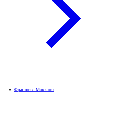
Франшиза Моккано