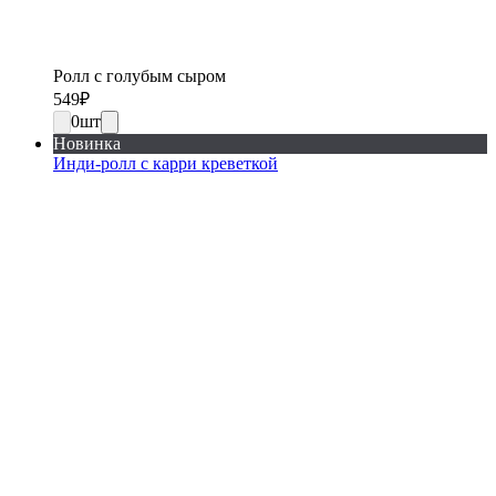
Ролл с голубым сыром
549
₽
0
шт
Новинка
Инди-ролл с карри креветкой