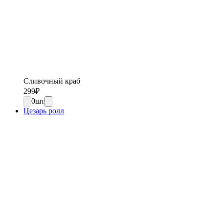
Сливочный краб
299
₽
0
шт
Цезарь ролл