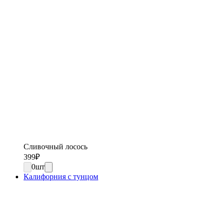
Сливочный лосось
399
₽
0
шт
Калифорния с тунцом