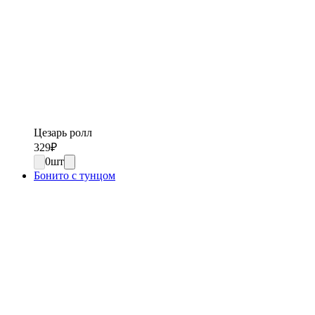
Цезарь ролл
329
₽
0
шт
Бонито с тунцом