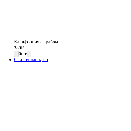
Калифорния с крабом
389
₽
0
шт
Сливочный краб