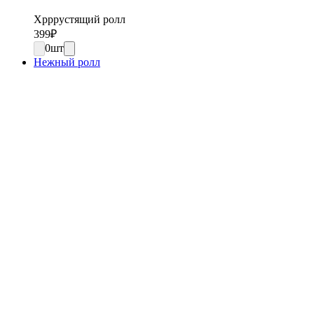
Хрррустящий ролл
399
₽
0
шт
Нежный ролл