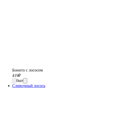
Бонито с лососем
419
₽
0
шт
Сливочный лосось