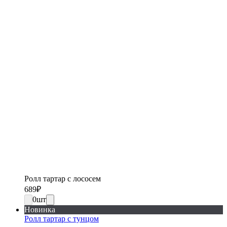
Ролл тартар с лососем
689
₽
0
шт
Новинка
Ролл тартар с тунцом