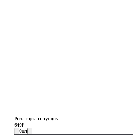
Ролл тартар с тунцом
649
₽
0
шт