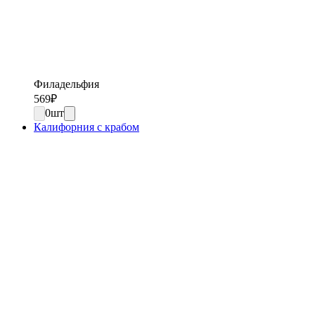
Филадельфия
569
₽
0
шт
Калифорния с крабом