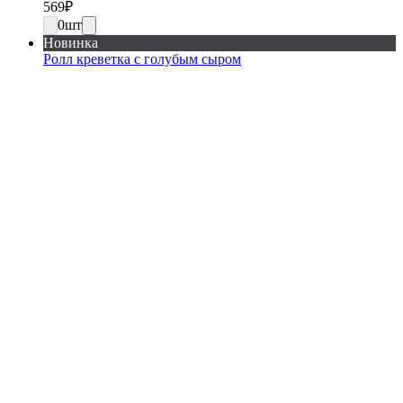
569
₽
0
шт
Новинка
Ролл креветка с голубым сыром