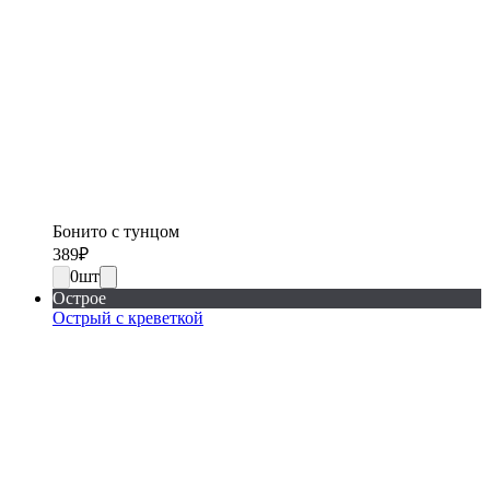
Бонито с тунцом
389
₽
0
шт
Острое
Острый с креветкой