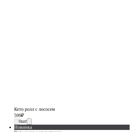
Кето ролл с лососем
599
₽
0
шт
Новинка