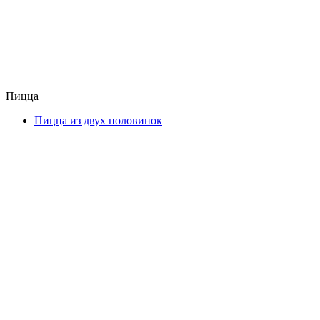
Пицца
Пицца из двух половинок