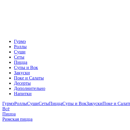
Гурмэ
Роллы
Суши
Сеты
Пицца
Супы и Вок
Закуски
Поке и Салаты
Десерты
Дополнительно
Напитки
Гурмэ
Роллы
Суши
Сеты
Пицца
Супы и Вок
Закуски
Поке и Сала
Всё
Пицца
Римская пицца