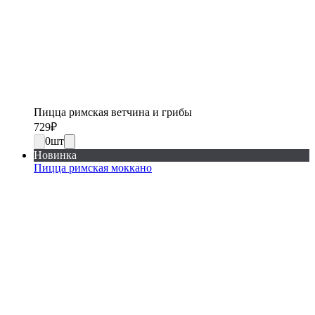
Пицца римская ветчина и грибы
729
₽
0
шт
Новинка
Пицца римская моккано