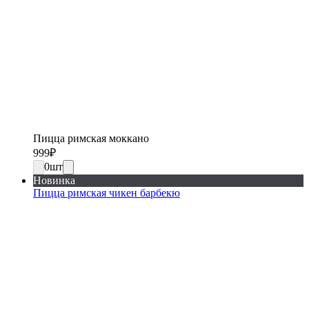
Пицца римская моккано
999
₽
0
шт
Новинка
Пицца римская чикен барбекю