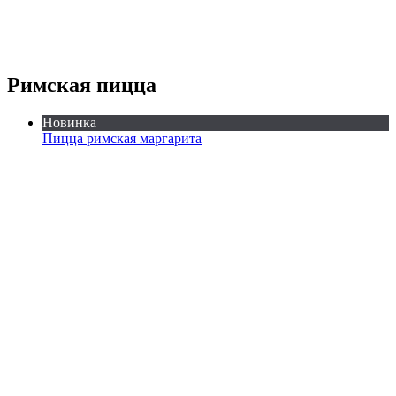
Римская пицца
Новинка
Пицца римская маргарита