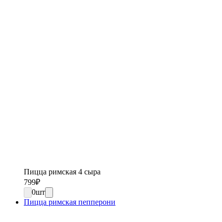
Пицца римская 4 сыра
799
₽
0
шт
Пицца римская пепперони