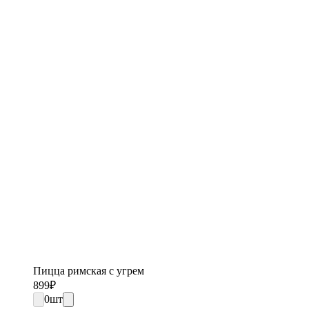
Пицца римская с угрем
899
₽
0
шт