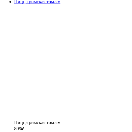
Пицца римская том-ям
Пицца римская том-ям
899
₽