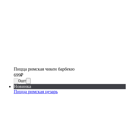
Пицца римская чикен барбекю
699
₽
0
шт
Новинка
Пицца римская цезарь