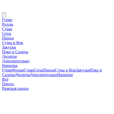
Гурмэ
Роллы
Суши
Сеты
Пицца
Супы и Вок
Закуски
Поке и Салаты
Десерты
Дополнительно
Напитки
Гурмэ
Роллы
Суши
Сеты
Пицца
Супы и Вок
Закуски
Поке и
Салаты
Десерты
Дополнительно
Напитки
Всё
Пицца
Римская пицца