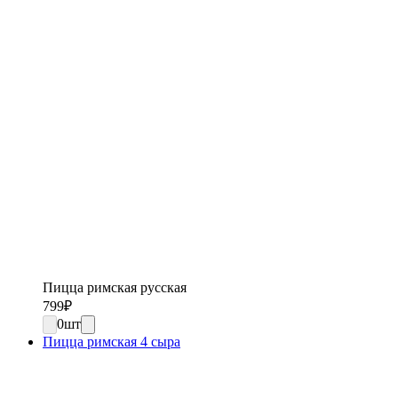
Пицца римская русская
799
₽
0
шт
Пицца римская 4 сыра