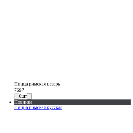
Пицца римская цезарь
769
₽
0
шт
Новинка
Пицца римская русская