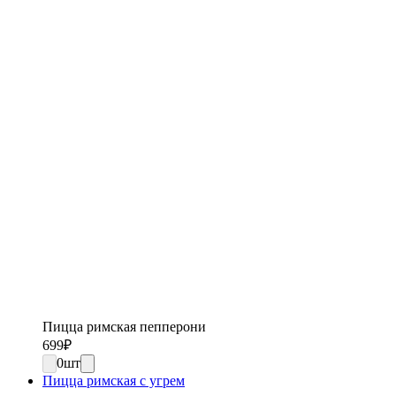
Пицца римская пепперони
699
₽
0
шт
Пицца римская с угрем